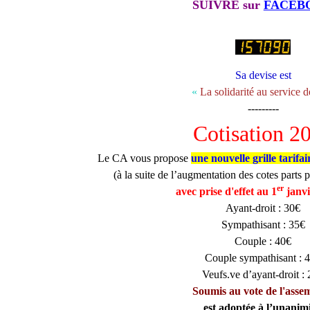
SUIVRE sur
FACEB
Sa devise est
«
La solidarité au service d
---------
Cotisation 2
Le CA vous propose
une nouvelle grille tarifai
(à la suite de l’augmentation des cotes part
er
avec prise d'effet au 1
janv
Ayant-droit : 30€
Sympathisant : 35€
Couple : 40€
Couple sympathisant : 
Veufs.ve d’ayant-droit :
Soumis au vote de l'asse
est adoptée à l’unanim