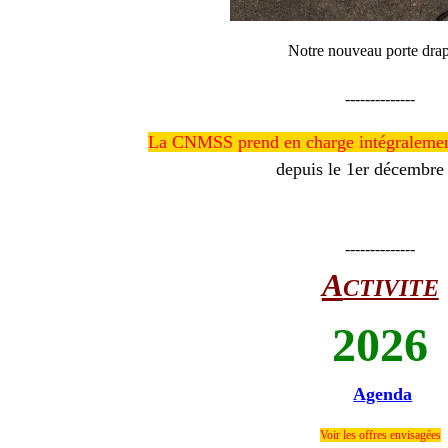
Notre nouveau porte dra
--------------
La CNMSS prend en charge intégralement 
depuis le 1er décembre
--------------
A
CTIVITE
2026
Agenda
Voir les offres envisagées