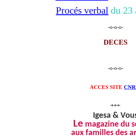
Procés verbal
du 23 
-o-o-o-
DECES
-o-o-o-
ACCES SITE
CN
-o-o-o-
Igesa & Vou
Le
magazine du s
aux familles des a