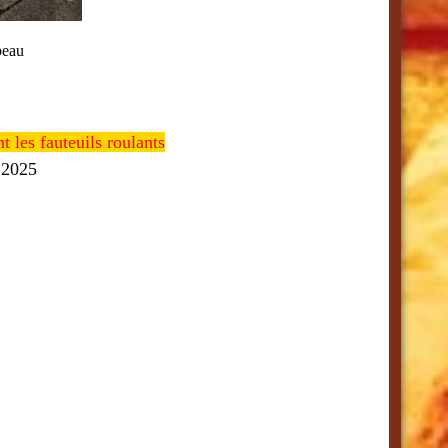
peau
les fauteuils roulants
 2025