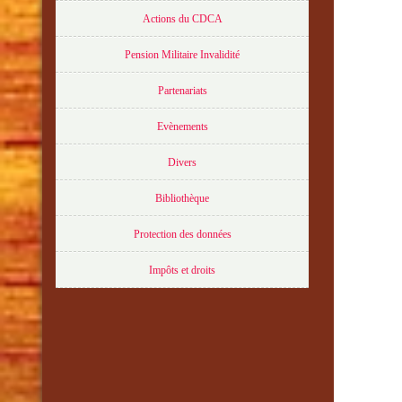
Actions du CDCA
Pension Militaire Invalidité
Partenariats
Evènements
Divers
Bibliothèque
Protection des données
Impôts et droits