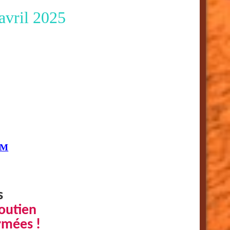
avril 2025
RM
s
outien
rmées !