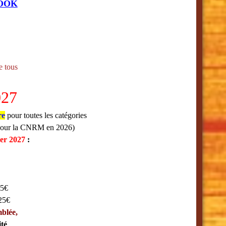
OOK
e tous
027
re
pour toutes les catégories
s pour la CNRM en 2026)
ier 2027
:
45€
 25€
mblée,
ité
.