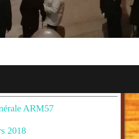
e ARM57
18