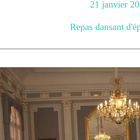
1 janvier 201
pas dansant d'épiph