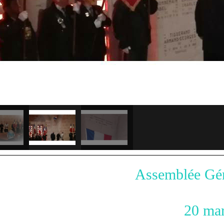
semblée Général
0 mars 20