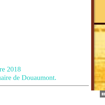
018
e de Douaumont.