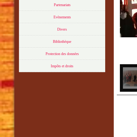
Partenariats
Evènements
Divers
Bibliothèque
Protection des données
Impôts et droits
As
2