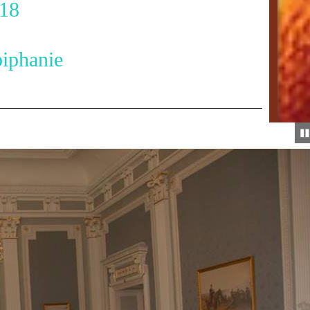
8
anie