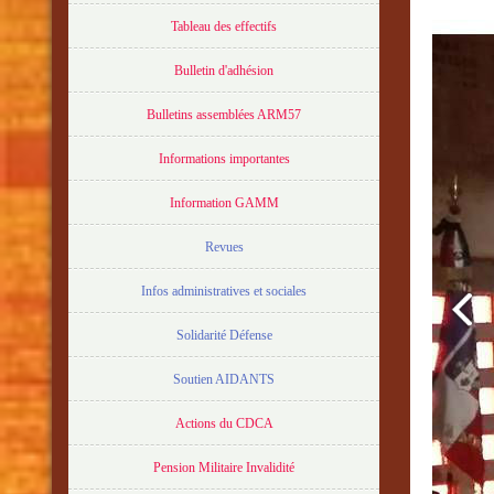
Tableau des effectifs
Bulletin d'adhésion
Bulletins assemblées ARM57
Informations importantes
Information GAMM
Revues
Infos administratives et sociales
Solidarité Défense
Soutien AIDANTS
Actions du CDCA
Pension Militaire Invalidité